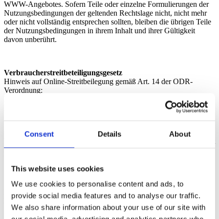
WWW-Angebotes. Sofern Teile oder einzelne Formulierungen der
Nutzungsbedingungen der geltenden Rechtslage nicht, nicht mehr
oder nicht vollständig entsprechen sollten, bleiben die übrigen Teile
der Nutzungsbedingungen in ihrem Inhalt und ihrer Gültigkeit
davon unberührt.
Verbraucherstreitbeteiligungsgesetz
Hinweis auf Online-Streitbeilegung gemäß Art. 14 der ODR-
Verordnung:
Plattform auf EU-Kommission zur Online-Streitbeilegung:
https://ec.europa.eu/consumers/odr/
Consent
Details
About
Wir erklären hiermit, dass wir nicht verpflichtet und auch nicht bereit
sind, am Streitbeteiligungsverfahren vor einer
Verbraucherschlichtungsstelle teilzunehmen.
This website uses cookies
We use cookies to personalise content and ads, to
Diese Aufgabe übernimmt für uns die Steuerberaterkammer
provide social media features and to analyse our traffic.
München.
We also share information about your use of our site with