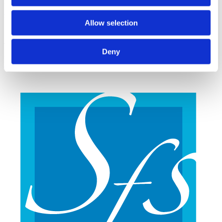
85757 Karlsfeld
https://www.hertz6.de/
Programmierung:
Allow selection
Blank Digital Studio
Tal 35
Deny
80331 München, Germany
https://www.blank-studio.de/